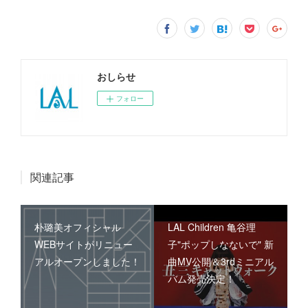
おしらせ
フォロー
関連記事
朴璐美オフィシャル
LAL Children 亀谷理
WEBサイトがリニュー
子"ポップしなないで" 新
アルオープンしました！
曲MV公開＆3rdミニアル
バム発売決定！