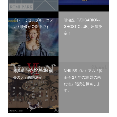
「レ・ミゼラブル」コメ
明治座「VOICARION-
ント映像が公開中です
GHOST CLUB」出演決
定！
博多座「VOICARION 信
NHK BSプレミアム「陶
長の犬」再演決定！
王子 2万年の旅 器の来
た道」朗読を担当しま
す。