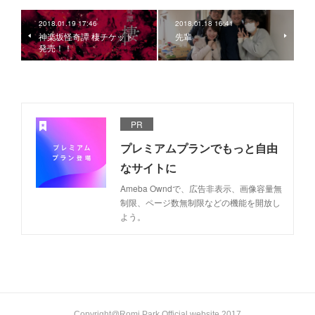
2018.01.19 17:46
2018.01.18 16:41
神楽坂怪奇譚 棲チケット
先輩
発売！！
PR
プレミアムプランでもっと自由
なサイトに
Ameba Owndで、広告非表示、画像容量無
制限、ページ数無制限などの機能を開放し
よう。
Copyright@Romi Park Official website 2017