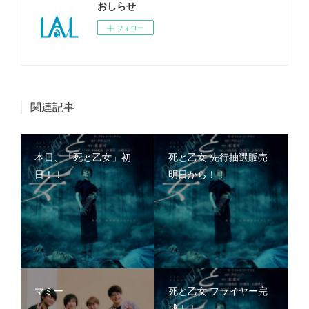
おしらせ
フォロー
関連記事
本日、「死と乙女」初
死と乙女 先行抽選販売
日！！
明日から！！
マミー
死と乙女 フライヤー完
成！！