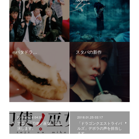
バタドラ…
スタバの新作
2018.01.26 04:01
2018.01.25 03:17
アニメ「刀使ノ巫女」に出
「ドラゴンクエストライバ
演します。
ルズ」デボラの声を担当し
ます。