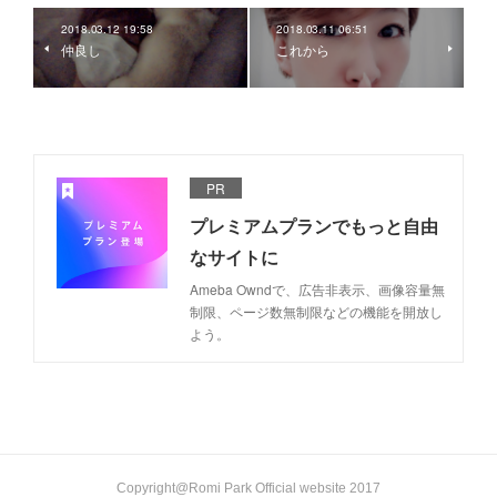
2018.03.12 19:58
2018.03.11 06:51
仲良し
これから
PR
プレミアムプランでもっと自由
なサイトに
Ameba Owndで、広告非表示、画像容量無
制限、ページ数無制限などの機能を開放し
よう。
Copyright@Romi Park Official website 2017