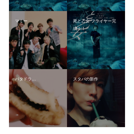
マミー
死と乙女 フライヤー完
成！！
バタドラ…
スタバの新作