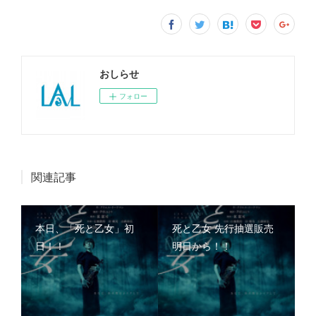
おしらせ
フォロー
関連記事
本日、「死と乙女」初
死と乙女 先行抽選販売
日！！
明日から！！