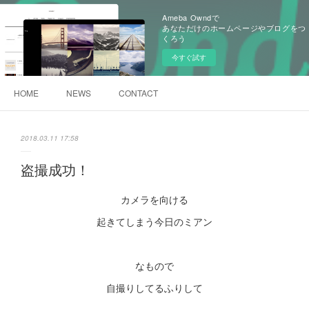
Ameba Owndで
あなただけのホームページやブログをつ
くろう
今すぐ試す
HOME
NEWS
CONTACT
2018.03.11 17:58
盗撮成功！
カメラを向ける
起きてしまう今日のミアン
なもので
自撮りしてるふりして