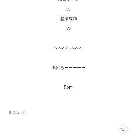
の
盗撮成功
👍
へへへへへへへ
風呂ろーーーーー
Romi
BLOG
(
142
)