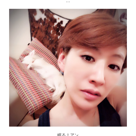
…
眠るミアン