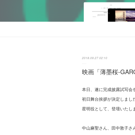
2018.09.27 02:10
映画「薄墨桜-GA
本日、遂に完成披露試写会を
初日舞台挨拶が決定しまし
星明役として、登壇いたし
中山麻聖さん、田中敦子さ