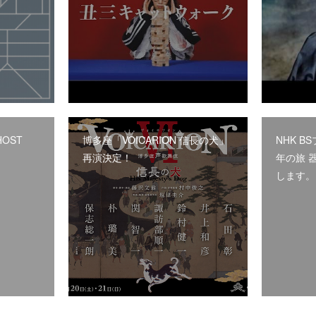
HOST
博多座「VOICARION 信長の犬」
NHK B
再演決定！
年の旅 
します。