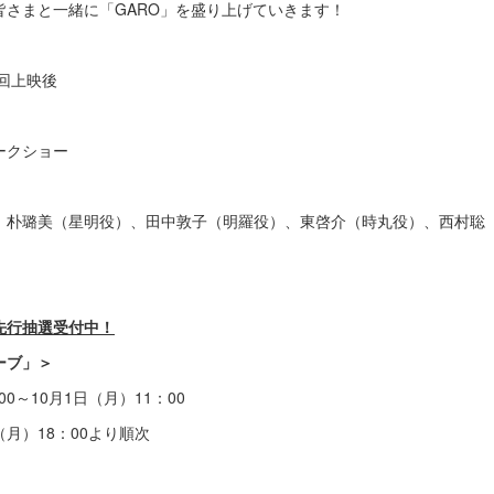
皆さまと一緒に「GARO」を盛り上げていきます！
0の回上映後
ークショー
、朴璐美（星明役）、田中敦子（明羅役）、東啓介（時丸役）、西村聡
先行抽選受付中！
ーブ」＞
00～10月1日（月）11：00
（月）18：00より順次