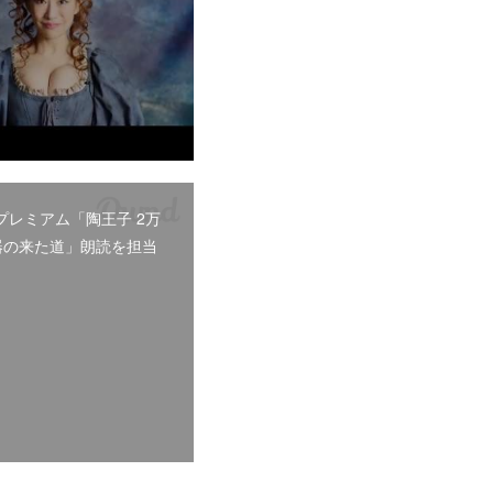
Sプレミアム「陶王子 2万
器の来た道」朗読を担当