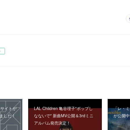
ー
Bサイトが
LAL Children 亀谷理子"ポップし
「レ・ミ
ました！
なないで" 新曲MV公開＆3rdミニ
が公開中
アルバム発売決定！