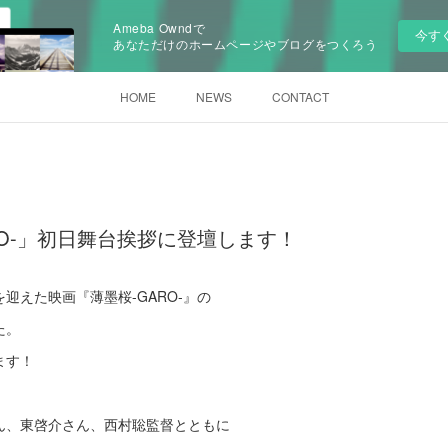
Ameba Owndで
今す
あなただけのホームページやブログをつくろう
HOME
NEWS
CONTACT
RO-」初日舞台挨拶に登壇します！
迎えた映画『薄墨桜-GARO-』の
た。
ます！
ん、東啓介さん、西村聡監督とともに