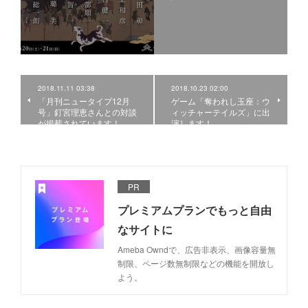
2018.11.11 03:38
2018.10.23 02:00
「月刊ニュータイプ12月
ゲーム「奪われし玉座：ウ
号」釘宮理恵さんとの対談
ィッチャーテイルズ」に出
が掲載されています！
演します！
PR
プレミアムプランでもっと自由
なサイトに
Ameba Owndで、広告非表示、画像容量無
制限、ページ数無制限などの機能を開放し
よう。