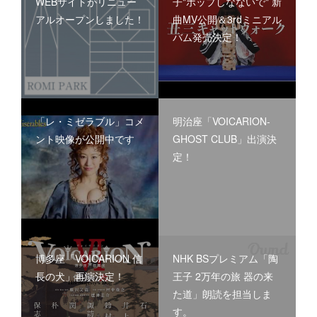
WEBサイトがリニュー
子"ポップしなないで" 新
アルオープンしました！
曲MV公開＆3rdミニアル
バム発売決定！
「レ・ミゼラブル」コメ
明治座「VOICARION-
ント映像が公開中です
GHOST CLUB」出演決
定！
博多座「VOICARION 信
NHK BSプレミアム「陶
長の犬」再演決定！
王子 2万年の旅 器の来
た道」朗読を担当しま
す。