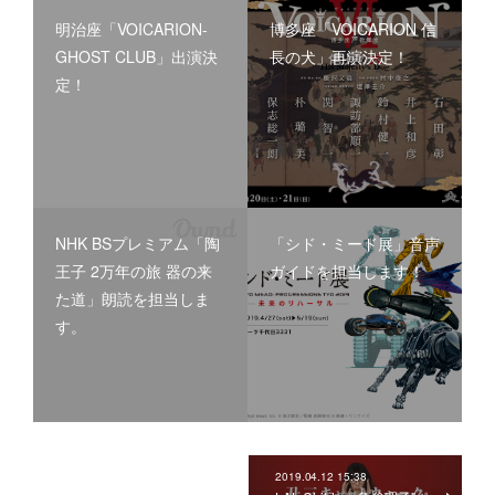
明治座「VOICARION-
博多座「VOICARION 信
GHOST CLUB」出演決
長の犬」再演決定！
定！
NHK BSプレミアム「陶
「シド・ミード展」音声
王子 2万年の旅 器の来
ガイドを担当します！
た道」朗読を担当しま
す。
2019.04.12 15:38