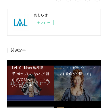
おしらせ
フォロー
関連記事
LAL Children 亀谷理
「レ・ミゼラブル」コメ
子"ポップしなないで" 新
ント映像が公開中です
曲MV公開＆3rdミニアル
バム発売決定！